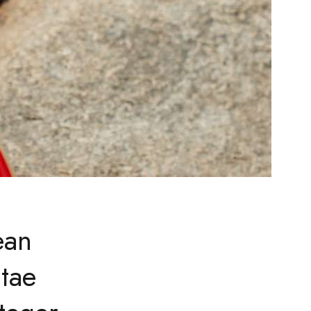
ean
tae