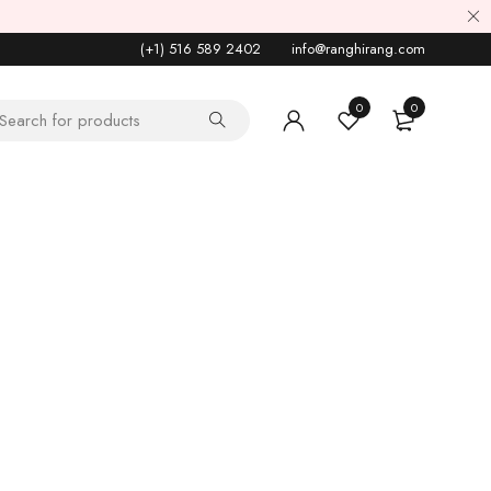
(+1) 516 589 2402
info@ranghirang.com
0
0