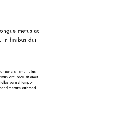
 congue metus ac
 In finibus dui
 nunc sit amet tellus
mus orci arcu sit amet
tellus eu nisl tempor
ed condimentum euismod