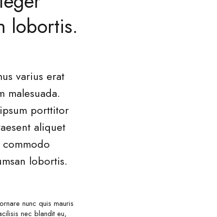
teger
 lobortis.
us varius erat
um malesuada.
ipsum porttitor
aesent aliquet
tae commodo
umsan lobortis.
 ornare nunc quis mauris
cilisis nec blandit eu,