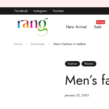
Facebook
Instagram
Youtube
Winter
New Arrival
Sale
Home
Swimwear
Men’s fashion in leather
Fashion
Women
Men’s f
January 22, 2021