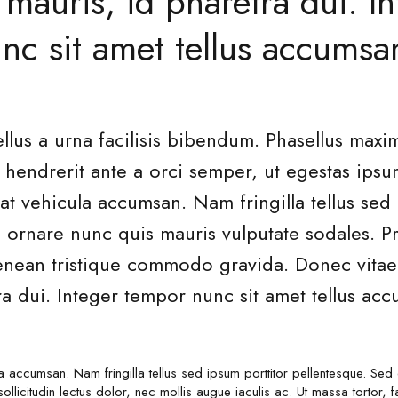
auris, id pharetra dui. In
c sit amet tellus accumsan
ellus a urna facilisis bibendum. Phasellus maxim
 hendrerit ante a orci semper, ut egestas ips
at vehicula accumsan. Nam fringilla tellus sed 
 ornare nunc quis mauris vulputate sodales. Pr
. Aenean tristique commodo gravida. Donec vi
ra dui. Integer tempor nunc sit amet tellus acc
la accumsan. Nam fringilla tellus sed ipsum porttitor pellentesque. Sed
llicitudin lectus dolor, nec mollis augue iaculis ac. Ut massa tortor, fa