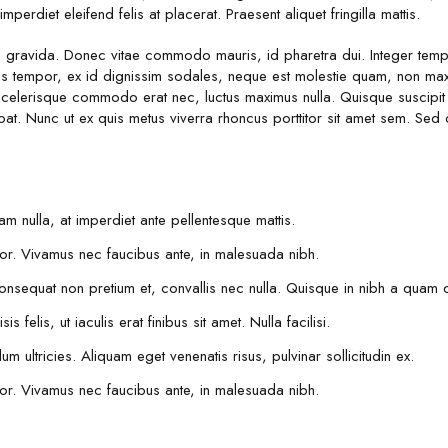
imperdiet eleifend felis at placerat. Praesent aliquet fringilla mattis.
gravida. Donec vitae commodo mauris, id pharetra dui. Integer tempor
s tempor, ex id dignissim sodales, neque est molestie quam, non maxi
 scelerisque commodo erat nec, luctus maximus nulla. Quisque suscipit 
pat. Nunc ut ex quis metus viverra rhoncus porttitor sit amet sem. S
nulla, at imperdiet ante pellentesque mattis.
olor. Vivamus nec faucibus ante, in malesuada nibh.
nsequat non pretium et, convallis nec nulla. Quisque in nibh a quam 
s felis, ut iaculis erat finibus sit amet. Nulla facilisi.
m ultricies. Aliquam eget venenatis risus, pulvinar sollicitudin ex.
olor. Vivamus nec faucibus ante, in malesuada nibh.