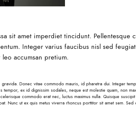
sa sit amet imperdiet tincidunt. Pellentesque
ntum. Integer varius faucibus nisl sed feugiat.
at leo accumsan pretium.
gravida. Donec vitae commodo mauris, id pharetra dui. Integer tempor
s tempor, ex id dignissim sodales, neque est molestie quam, non maxi
 scelerisque commodo erat nec, luctus maximus nulla. Quisque suscipit 
pat. Nunc ut ex quis metus viverra rhoncus porttitor sit amet sem. S