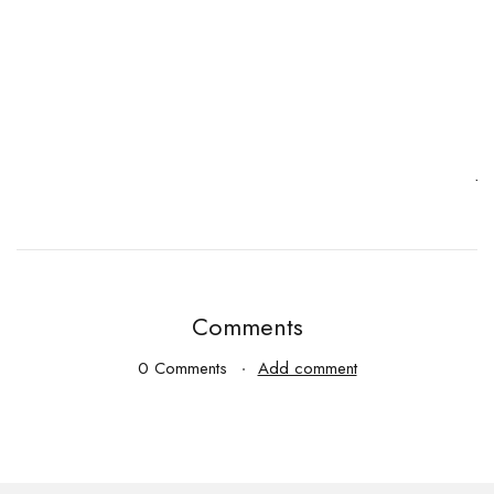
T
w
Ja
Comments
0 Comments
Add comment