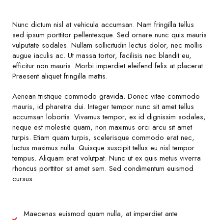
Nunc dictum nisl at vehicula accumsan. Nam fringilla tellus
sed ipsum porttitor pellentesque. Sed ornare nunc quis mauris
vulputate sodales. Nullam sollicitudin lectus dolor, nec mollis
augue iaculis ac. Ut massa tortor, facilisis nec blandit eu,
efficitur non mauris. Morbi imperdiet eleifend felis at placerat.
Praesent aliquet fringilla mattis.
Aenean tristique commodo gravida. Donec vitae commodo
mauris, id pharetra dui. Integer tempor nunc sit amet tellus
accumsan lobortis. Vivamus tempor, ex id dignissim sodales,
neque est molestie quam, non maximus orci arcu sit amet
turpis. Etiam quam turpis, scelerisque commodo erat nec,
luctus maximus nulla. Quisque suscipit tellus eu nisl tempor
tempus. Aliquam erat volutpat. Nunc ut ex quis metus viverra
rhoncus porttitor sit amet sem. Sed condimentum euismod
cursus.
Maecenas euismod quam nulla, at imperdiet ante