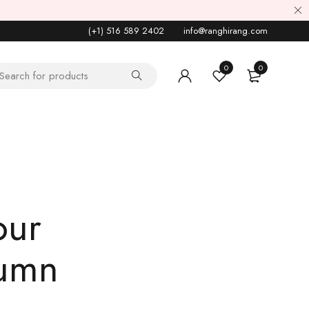
(+1) 516 589 2402
info@ranghirang.com
0
0
our
tumn