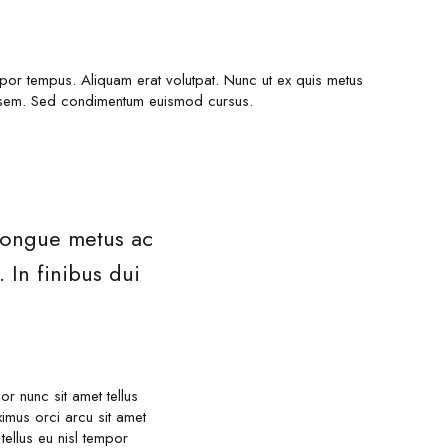
empor tempus. Aliquam erat volutpat. Nunc ut ex quis metus
et sem. Sed condimentum euismod cursus.
 congue metus ac
 In finibus dui
 nunc sit amet tellus
mus orci arcu sit amet
tellus eu nisl tempor