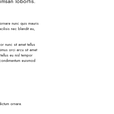
umsan lobortis.
 ornare nunc quis mauris
cilisis nec blandit eu,
 nunc sit amet tellus
mus orci arcu sit amet
tellus eu nisl tempor
ed condimentum euismod
dictum ornare.