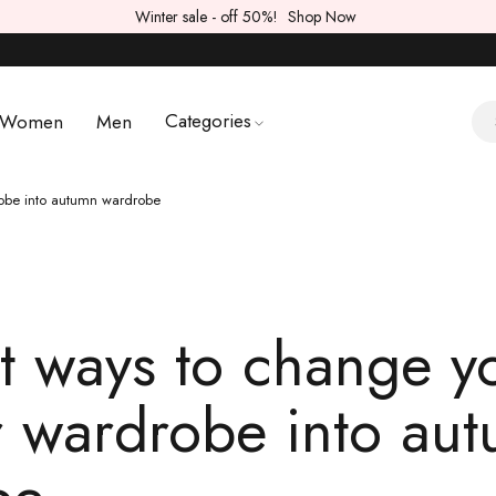
Winter sale - off 50%!
Shop Now
Categories
Women
Men
obe into autumn wardrobe
t ways to change y
 wardrobe into au