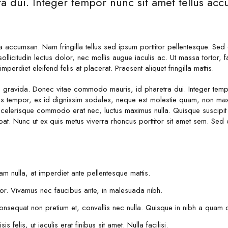
ra dui. Integer tempor nunc sit amet tellus acc
la accumsan. Nam fringilla tellus sed ipsum porttitor pellentesque. Sed
llicitudin lectus dolor, nec mollis augue iaculis ac. Ut massa tortor, fa
imperdiet eleifend felis at placerat. Praesent aliquet fringilla mattis.
gravida. Donec vitae commodo mauris, id pharetra dui. Integer tempor
s tempor, ex id dignissim sodales, neque est molestie quam, non maxi
 scelerisque commodo erat nec, luctus maximus nulla. Quisque suscipit 
pat. Nunc ut ex quis metus viverra rhoncus porttitor sit amet sem. S
nulla, at imperdiet ante pellentesque mattis.
olor. Vivamus nec faucibus ante, in malesuada nibh.
nsequat non pretium et, convallis nec nulla. Quisque in nibh a quam 
s felis, ut iaculis erat finibus sit amet. Nulla facilisi.