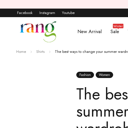
Facebook
Instagram
Youtube
Winter
New Arrival
Sale
Home
Shirts
The best ways to change your summer wardr
Fashion
Women
The bes
summer