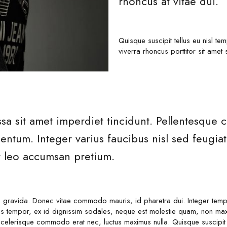
rhoncus at vitae dui.
Quisque suscipit tellus eu nisl t
viverra rhoncus porttitor sit am
sa sit amet imperdiet tincidunt. Pellentesque
ntum. Integer varius faucibus nisl sed feugiat.
at leo accumsan pretium.
gravida. Donec vitae commodo mauris, id pharetra dui. Integer tempor
s tempor, ex id dignissim sodales, neque est molestie quam, non maxi
 scelerisque commodo erat nec, luctus maximus nulla. Quisque suscipit 