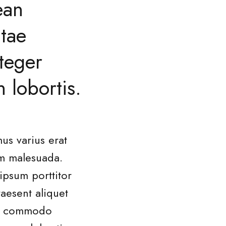
ean
tae
teger
 lobortis.
us varius erat
um malesuada.
ipsum porttitor
aesent aliquet
tae commodo