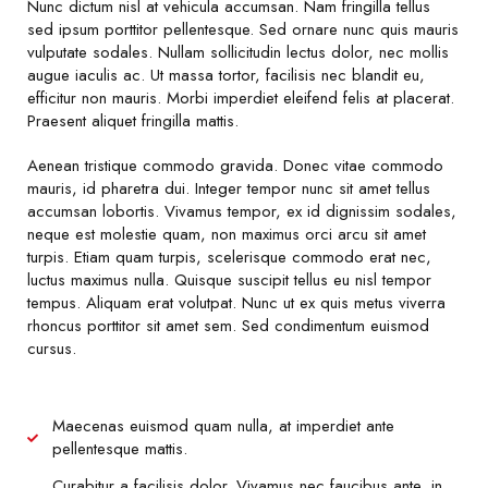
Nunc dictum nisl at vehicula accumsan. Nam fringilla tellus
sed ipsum porttitor pellentesque. Sed ornare nunc quis mauris
vulputate sodales. Nullam sollicitudin lectus dolor, nec mollis
augue iaculis ac. Ut massa tortor, facilisis nec blandit eu,
efficitur non mauris. Morbi imperdiet eleifend felis at placerat.
Praesent aliquet fringilla mattis.
Aenean tristique commodo gravida. Donec vitae commodo
mauris, id pharetra dui. Integer tempor nunc sit amet tellus
accumsan lobortis. Vivamus tempor, ex id dignissim sodales,
neque est molestie quam, non maximus orci arcu sit amet
turpis. Etiam quam turpis, scelerisque commodo erat nec,
luctus maximus nulla. Quisque suscipit tellus eu nisl tempor
tempus. Aliquam erat volutpat. Nunc ut ex quis metus viverra
rhoncus porttitor sit amet sem. Sed condimentum euismod
cursus.
Maecenas euismod quam nulla, at imperdiet ante
pellentesque mattis.
Curabitur a facilisis dolor. Vivamus nec faucibus ante, in